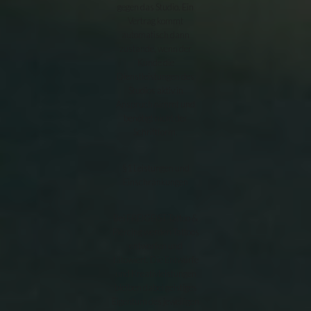
gegen das Studio. Ein
Vertrag kommt
automatisch dann
zustande, wenn der
Kunde die
Dienstleistungen des
Studios aktiv in
Anspruch nimmt und
benötigt nicht der
Schriftform.
§1 Leistungen und
Einschränkungen
Bei FREIGEIST Tattoo &
Piercing werden Tattoos
entworfen und
tätowiert. Die Entwürfe
und Kreativleistungen
bleiben dabei geistiges
Eigentum des jeweiligen