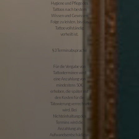
Hygiene und Pflege des
Tattoos nach bestem
Wissen und Gewissen
Folge zu leisten, bis das
Tattoo vollständig
verheilt ist.
§3 Terminabsprache
Für die Vergabe von
Tattooterminen wird
eine Anzahlung von
mindestens 50€
erhoben, die später mit
den Kosten für die
Tätowierung verrechnet
wird. Bei
Nichteinhaltung des
Termins wird die
Anzahlung als
Aufwandsentschädigun