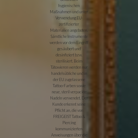
hygienischen
Maßnahmen und unter
Verwendung EU-
zertifizierter
Materialien angeboten.
Sämtliche Instrumente
werden vor dem Eingriff
gesäubert und
desinfiziert bzw.
sterilisiert. Beim
Tätowieren werden nur
handelsübliche und in
der EU zugelassene
Tattoo-Farben sowie
neue, steril verpackte
Nadeln verwendet. Der
Kunde erkennt seine
Pflicht an, die von
FREIGEIST Tattoo &
Piercing
kommunizierten
Anweisungen über die