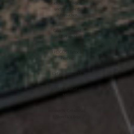
Studio zu kontaktieren
und ggf. ein Arzt
aufzusuchen.
Gerichtsstand ist
Frankfurt am Main.
FREIGEIST Tattoo &
Piercing
Elefantengasse 15
60313 Frankfurt am
Main
Inhaber: N. Czibulinski,
L. Stencl & V. Edge