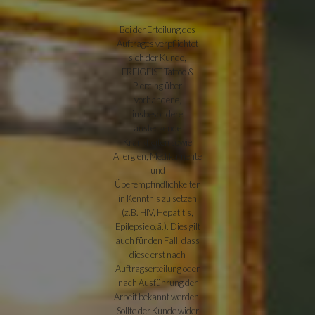
Bei der Erteilung des
Auftrages verpflichtet
sich der Kunde,
FREIGEIST Tattoo &
Piercing über
vorhandene,
insbesondere
ansteckende
Krankheiten sowie
Allergien, Medikamente
und
Überempfindlichkeiten
in Kenntnis zu setzen
(z.B. HIV, Hepatitis,
Epilepsie o.ä.). Dies gilt
auch für den Fall, dass
diese erst nach
Auftragserteilung oder
nach Ausführung der
Arbeit bekannt werden.
Sollte der Kunde wider