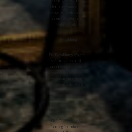
übertragen werden,
sofern diese innerhalb
desselben Zeitraums
einen Tattootermin
wahrnimmt.
§4 Bezahlung
Die Bezahlung erfolgt,
sofern nicht explizit
anderweitig mit dem
jeweiligen Tätowierer
vereinbart, immer in
bar und in voller Höhe
nach jeder Sitzung.
§5 Haftungsausschluss
FREIGEIST Tattoo &
Piercing übernimmt