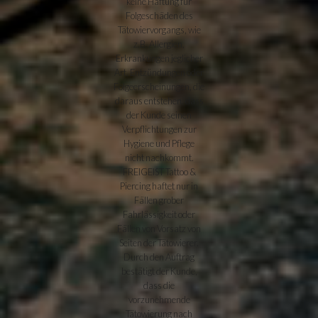
keine Haftung für
Folgeschäden des
Tätowiervorgangs, wie
z.B. Allergien,
Erkrankungen jeglicher
Art, Entzündungen oder
Folgeerscheinungen, die
daraus entstehen, dass
der Kunde seinen
Verpflichtungen zur
Hygiene und Pflege
nicht nachkommt.
FREIGEIST Tattoo &
Piercing haftet nur in
Fällen grober
Fahrlässigkeit oder
Fällen von Vorsatz von
Seiten der Tätowierer.
Durch den Auftrag
bestätigt der Kunde,
dass die
vorzunehmende
Tätowierung nach