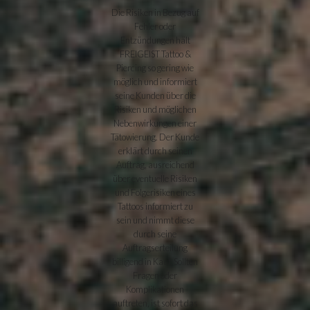
Die Risiken in Bezug auf
Fehler oder
Entzündungen hält
FREIGEIST Tattoo &
Piercing so gering wie
möglich und informiert
seine Kunden über die
Risiken und möglichen
Nebenwirkungen einer
Tätowierung. Der Kunde
erklärt durch seinen
Auftrag, ausreichend
über eventuelle Risiken
und Folgerisiken eines
Tattoos informiert zu
sein und nimmt diese
durch seine
Auftragserteilung
billigend in Kauf. Sollten
Fragen oder
Komplikationen
auftreten, ist sofort das