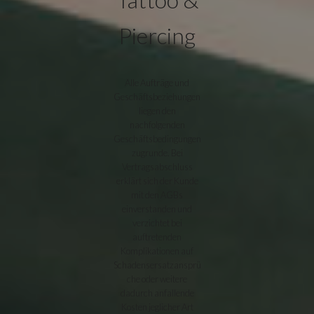
Piercing
Alle Aufträge und
Geschäftsbeziehungen
liegen den
nachfolgenden
Geschäftsbedingungen
zugrunde. Bei
Vertragsabschluss
erklärt sich der Kunde
mit den AGBs
einverstanden und
verzichtet bei
auftretenden
Komplikationen auf
Schadensersatzansprü
che oder weitere
dadurch anfallende
Kosten jeglicher Art