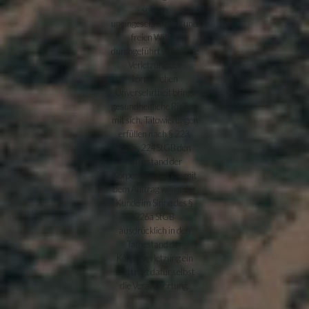
seinem
uneingeschränkten und
freien Willen
durchgeführt wird. Jede
Verletzung der
körperlichen
Unversehrtheit bringt
gesundheitliche Risiken
mit sich. Tätowierungen
erfüllen nach § 223,
223a, 224 StGB den
Tatbestand der
Körperverletzung – mit
dem Auftrag willigt der
Kunde im Sinne des §
226a StGB
ausdrücklich in den
Tatbestand der
Körperverletzung ein
und trägt dafür selbst
die Verantwortung.