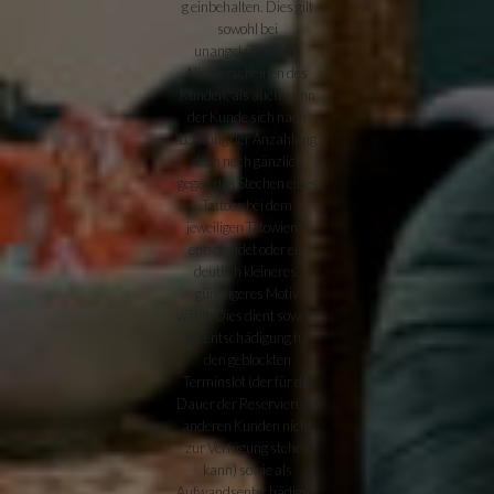
g einbehalten. Dies gilt
sowohl bei
unangekündigtem
Nichterscheinen des
Kunden, als auch wenn
der Kunde sich nach
Leistung der Anzahlung
doch noch gänzlich
gegen das Stechen eines
Tattoos bei dem
jeweiligen Tätowierer
entscheidet oder ein
deutlich kleineres,
günstigeres Motiv
wählt. Dies dient sowohl
als Entschädigung für
den geblockten
Terminslot (der für die
Dauer der Reservierung
anderen Kunden nicht
zur Verfügung stehen
kann) sowie als
Aufwandsentschädigun