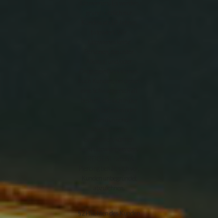
Tätowierers. Es werden
grundsätzlich nur
Kunden ab 18 Jahren
tätowiert. Wir
tätowieren keine
Personen, die unter
Alkohol- und/oder
Drogeneinfluss stehen.
Auch Kunden, bei denen
eine Schwangerschaft
besteht, die sich in der
Stillzeit befinden oder
blutverdünnende
Medikamente
einnehmen, können
nicht tätowiert werden.
FREIGEIST Tattoo &
Piercing behält sich vor,
Kunden unbegründet
abzulehnen.
§2 Pflichten des Kunden