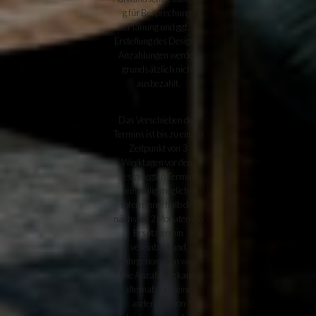
g für Besprechung,
Planung und ggf.
Erstellung des Designs.
Anzahlungen werden
grundsätzlich nicht
ausbezahlt.
Das Verschieben des
Termins ist bis zu einem
Zeitpunkt von 3
Werktagen vor dem
festgelegten Termin,
einmalig möglich,
sofern innerhalb der
nächsten 2 Monaten ein
Ersatztermin
vereinbart und
wahrgenommen wird.
Die Anzahlung kann
alternativ auf eine
andere Person