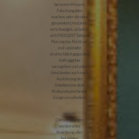
besseren Wissens
Falschangaben
machen, oder die oben
genannten Umstände
verschweigen, so behält
sich FREIGEIST Tattoo &
Piercing das Recht vor,
zivil- und/oder
strafrechtlich gegen den
Auftraggeber
vorzugehen und unter
Umständen auch nach
Ausführung der
Arbeiten eine dem
Risiko entsprechende
Zulage einzufordern.
Unsere
Dienstleistungen
werden unter
Beachtung aller
bekannten